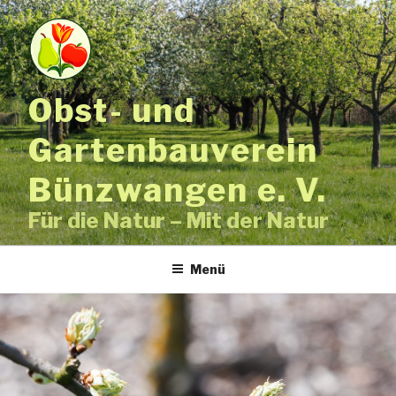
Zum
Inhalt
springen
Obst- und
Gartenbauverein
Bünzwangen e. V.
Für die Natur – Mit der Natur
Menü