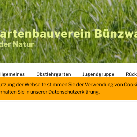
Gartenbauverein Bünzwa
 der Natur
llgemeines
Obstlehrgarten
Jugendgruppe
Rück
utzung der Webseite stimmen Sie der Verwendung von Cooki
rhalten Sie in unserer Datenschutzerklärung.